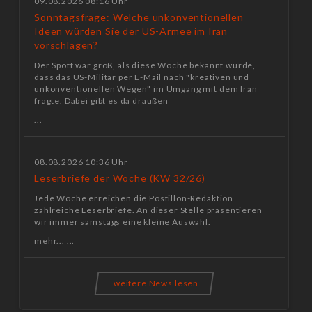
09.08.2026 08:16 Uhr
Sonntagsfrage: Welche unkonventionellen
Ideen würden Sie der US-Armee im Iran
vorschlagen?
Der Spott war groß, als diese Woche bekannt wurde,
dass das US-Militär per E-Mail nach "kreativen und
unkonventionellen Wegen" im Umgang mit dem Iran
fragte. Dabei gibt es da draußen
...
08.08.2026 10:36 Uhr
Leserbriefe der Woche (KW 32/26)
Jede Woche erreichen die Postillon-Redaktion
zahlreiche Leserbriefe. An dieser Stelle präsentieren
wir immer samstags eine kleine Auswahl.
mehr... ...
weitere News lesen