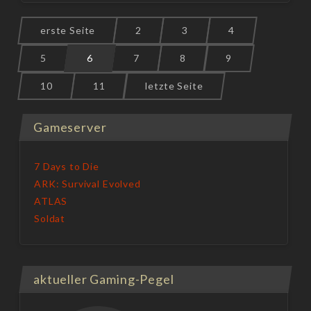
erste Seite
2
3
4
5
6
7
8
9
10
11
letzte Seite
Gameserver
7 Days to Die
ARK: Survival Evolved
ATLAS
Soldat
aktueller Gaming-Pegel