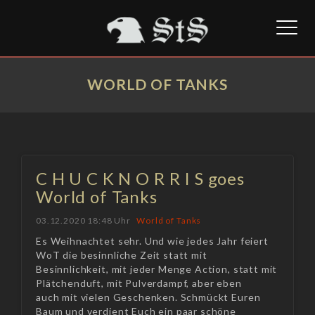
Toggl
naviga
WORLD OF TANKS
C H U C K N O R R I S goes
World of Tanks
03.12.2020 18:48 Uhr
World of Tanks
Es Weihnachtet sehr. Und wie jedes Jahr feiert
WoT die besinnliche Zeit statt mit
Besinnlichkeit, mit jeder Menge Action, statt mit
Plätchenduft, mit Pulverdampf, aber eben
auch mit vielen Geschenken. Schmückt Euren
Baum und verdient Euch ein paar schöne