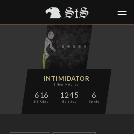
Toggl
naviga
INTIMIDATOR
Silber-Mitglied
616
1245
6
StS Faktor
Beiträge
Spiele