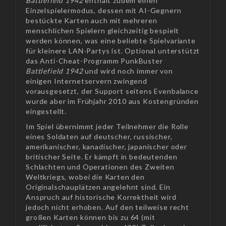
Battlefield 1942
enthält zudem einen
Einzelspielermodus, dessen mit AI-Gegnern
bestückte Karten auch mit mehreren
menschlichen Spielern gleichzeitig bespielt
werden können, was eine beliebte Spielvariante
für kleinere LAN-Partys ist. Optional unterstützt
das Anti-Cheat-Programm PunkBuster
Battlefield 1942
und wird noch immer von
einigen Internetservern zwingend
vorausgesetzt, der Support seitens Evenbalance
wurde aber im Frühjahr 2010 aus Kostengründen
eingestellt.
Im Spiel übernimmt jeder Teilnehmer die Rolle
eines Soldaten auf deutscher, russischer,
amerikanischer, kanadischer, japanischer oder
britischer Seite. Er kämpft in bedeutenden
Schlachten und Operationen des Zweiten
Weltkriegs, wobei die Karten den
Originalschauplätzen angelehnt sind. Ein
Anspruch auf historische Korrektheit wird
jedoch nicht erhoben. Auf den teilweise recht
großen Karten können bis zu 64 (mit