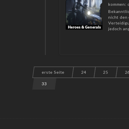
kommen: d
Bekanntli
nicht den 
Verteidigu
jedoch ang
erste Seite
24
25
2
33