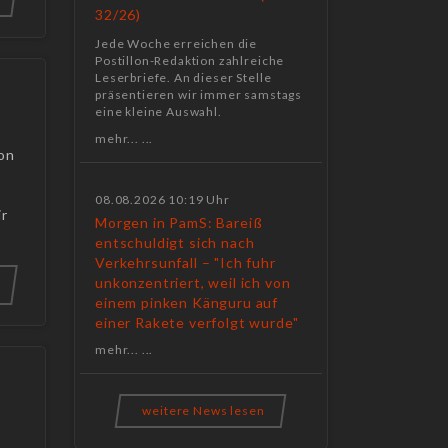
32/26)
Jede Woche erreichen die
Postillon-Redaktion zahlreiche
Leserbriefe. An dieser Stelle
!
präsentieren wir immer samstags
eine kleine Auswahl.
mehr... ...
ion
08.08.2026 10:19 Uhr
ir
Morgen in PamS: Bareiß
entschuldigt sich nach
Verkehrsunfall – "Ich fuhr
unkonzentriert, weil ich von
einem pinken Känguru auf
einer Rakete verfolgt wurde"
mehr... ...
weitere News lesen