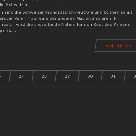
ie Schweizer.
ch sind die Schweizer grundsätzlich neutrale und können somit
ersten Angriff auf eine der anderen Nation initiieren. Im
ngsfall wird die angreifende Nation für den Rest des Krieges
reifbar,
weiterlesen
6
27
28
29
30
31