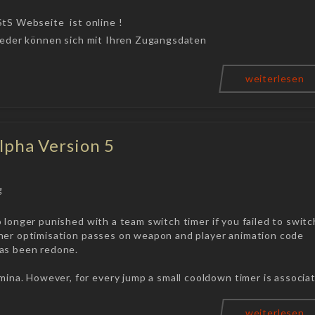
StS Webseite ist online !
lieder können sich mit Ihren Zugangsdaten
weiterlesen
lpha Version 5
g
 longer punished with a team switch timer if you failed to switc
her optimisation passes on weapon and player animation code
as been redone.
mina. However, for every jump a small cooldown timer is associa
weiterlesen