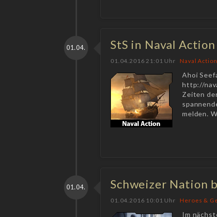
StS in Naval Action
01.04.
01.04.2016 21:01 Uhr
Naval Actio
Ahoi Seefa
http://nav
Zeiten de
spannenden
melden. W
Schweizer Nation b
01.04.
01.04.2016 10:01 Uhr
Heroes & Ge
Im nächst