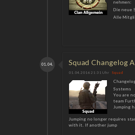
nehmen:
Die neue 
Alle Mitg
Squad Changelog A
01.04.
01.04.2016 21:31 Uhr
Squad
Changelo
Systems
You are no
team Furt
Jumping h
Jumping no longer requires sta
with it. If another jump