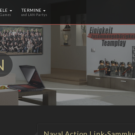
IELE
TERMINE
 Games
und LAN-Partys
N
Naval Action Link-Sammlu