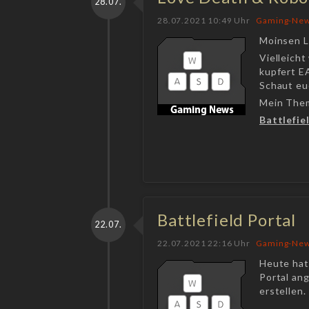
28.07.
28.07.2021 10:49 Uhr
Gaming-Ne
Moinsen L
Vielleicht
kupfert EA
Schaut euc
Mein Them
Battlefie
Battlefield Portal
22.07.
22.07.2021 22:16 Uhr
Gaming-Ne
Heute hat
Portal ang
erstellen.