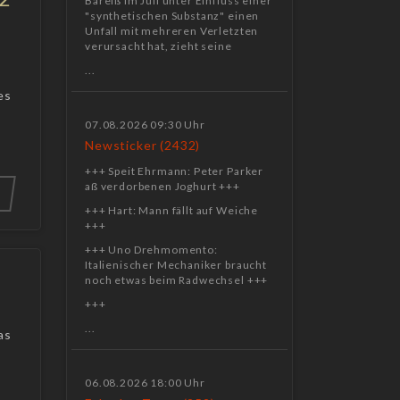
Bareiß im Juli unter Einfluss einer
"synthetischen Substanz" einen
Unfall mit mehreren Verletzten
verursacht hat, zieht seine
...
es
n
07.08.2026 09:30 Uhr
Newsticker (2432)
+++ Speit Ehrmann: Peter Parker
aß verdorbenen Joghurt +++
+++ Hart: Mann fällt auf Weiche
+++
+++ Uno Drehmomento:
Italienischer Mechaniker braucht
noch etwas beim Radwechsel +++
+++
...
as
06.08.2026 18:00 Uhr