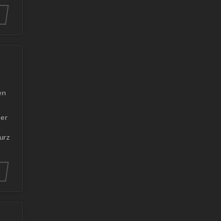
en
ber
urz