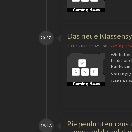
Das neue Klassensy
20.07.
20.07.2021 12:49 Uhr
Gaming-Ne
Wir lieben
traditione
Punkt um s
Vorrangig
Geht es sc
Piepenlunten raus 
19.07.
abgestaubt und das