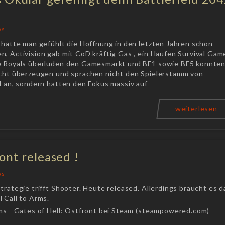
ws
 hatte man gefühlt die Hoffnung in den letzten Jahren schon
n, Activision gab mit CoD kräftig Gas , ein Haufen Survival Gam
e Royals überluden den Gamesmarkt und BF1 sowie BF5 konnte
icht überzeugen und sprachen nicht den Spielerstamm von
d an, sondern hatten den Fokus massiv auf
weiterlesen
ont released !
ws
trategie trifft Shooter. Heute released. Allerdings braucht es d
 Call to Arms.
rms - Gates of Hell: Ostfront bei Steam (steampowered.com)