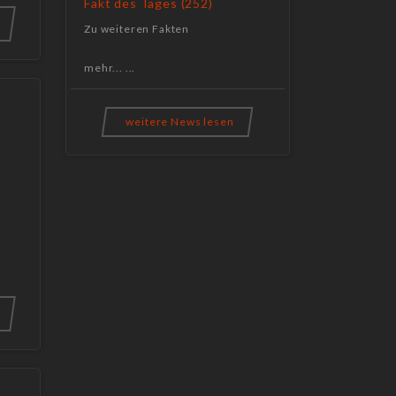
Fakt des Tages (252)
Zu weiteren Fakten
mehr... ...
weitere News lesen
"