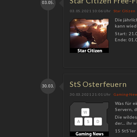
Star Citizen Free-F
03.05.
03.05.2021 10:06 Uhr
Star Citizen
Die jährli
kann wied
Start: 21
Ende: 01.
StS Osterfeuern
30.03.
30.03.2021 21:01 Uhr
Gaming-Ne
Was für e
Servern, d
Die wilde
der... ihr
15 StS'ler