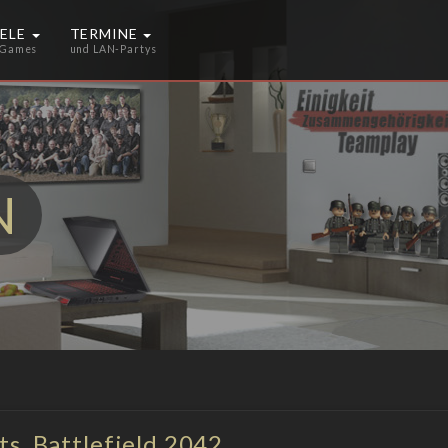
IELE
TERMINE
 Games
und LAN-Partys
N
s, Battlefield 2042