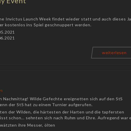
ly Event
che Invictus Launch Week findet wieder statt und auch dieses J
er kostenlos ins Spiel geschnuppert werden.
.05.2021
06.2021
weiterlesen
ws
in Nachmittag! Wilde Gefechte ereignetten sich auf den StS
enn der StS hat zu einem Turnier aufgerufen.
sten der Wilden, die härtesten der Harten und die tapfersten
 wisst schon... sehnten sich nach Ruhm und Ehre. Aufregend war 
 wätzten ihre Messer, ölten