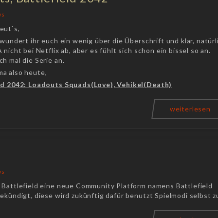
ws
eut`s,
 wundert ihr euch ein wenig über die Überschrift und klar, natürl
 nicht bei Netflix ab, aber es fühlt sich schon ein bissel so an.
h mal die Serie an.
a also heute,
ld 2042: Loadouts Squads(Love), Vehikel(Death)
weiterlesen
ws
 Battlefield eine neue Community Platform namens Battlefield
ekündigt, diese wird zukünftig dafür benutzt Spielmodi selbst z