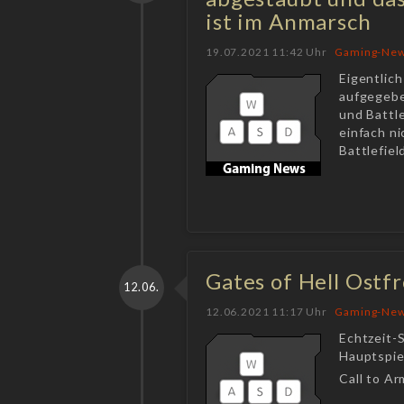
ist im Anmarsch
19.07.2021 11:42 Uhr
Gaming-Ne
Eigentlich
aufgegebe
und Battl
einfach n
Battlefiel
Gates of Hell Ostfr
12.06.
12.06.2021 11:17 Uhr
Gaming-Ne
Echtzeit-S
Hauptspiel
Call to A