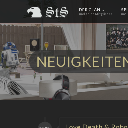
DER CLAN
SP
und seine Mitglieder
und
NEUIGKEITE
Love Death & Robot