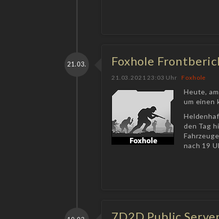
Foxhole Frontberic
21.03.
21.03.2021 23:03 Uhr
Foxhole
Heute, am
um einen k
Heldenhaf
den Tag h
Fahrzeuge
nach 19 U
7D2D Public Server