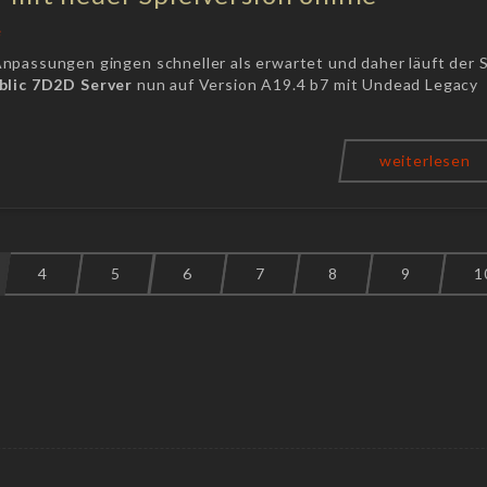
e
npassungen gingen schneller als erwartet und daher läuft der 
blic
7D2D Server
nun auf Version A19.4 b7 mit Undead Legacy
weiterlesen
4
5
6
7
8
9
1