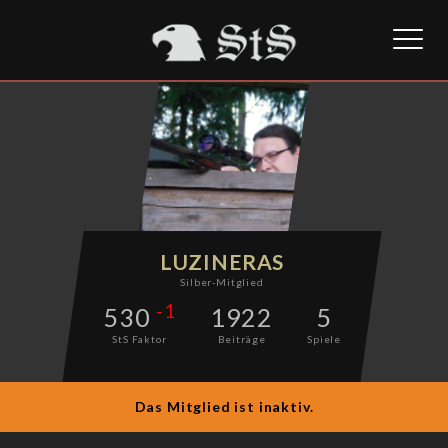
Toggl
naviga
LUZINERAS
Silber-Mitglied
-1
530
1922
5
StS Faktor
Beiträge
Spiele
Das Mitglied ist inaktiv.