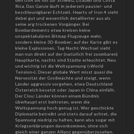
den USA bis hin zur Schweiz, Litauen und Costa
Rica. Das Ganze läuft in jederzeit pausier- und
beschleunigbarer Echtzeit. Hearts of Iron 4 sieht
debei gut und wesentlich detaillierter aus als
seine arg trockenen Vorgänger. Bei
Bombardements etwa kreisen keine
unspektakulären Bitmap-Flugzeuge mehr,
sondern kleine 3D-Bomber; auf der Karte gibt es
kleine Explosionen. Tag-Nacht-Wechsel sieht
man nun direkt auf der (natürlich frei zoombaren)
Hauptkarte, nachts sind Städte erleuchtet. Neu
und wichtig ist die Weltspannung (»World
Tension«). Dieser globale Wert misst quasi die
Nervosität der Großmächte und steigt, wenn
Länder aggressiv vorgehen, etwa Deutschland
Österreich besetzt oder Japan in China einfällt.
Der Clou: Länder können einem Bündnis
überhaupt erst beitreten, wenn die
Weltspannung hoch genug ist. Wer geschickte
Diplomatie betreibt und stets darauf achtet, die
Spannung niedrig zu halten, kann also sogar mit
Kriegserklärungen davonkommen, ohne sich
gleich einer ganzen Allianz gegenüberzusehen.