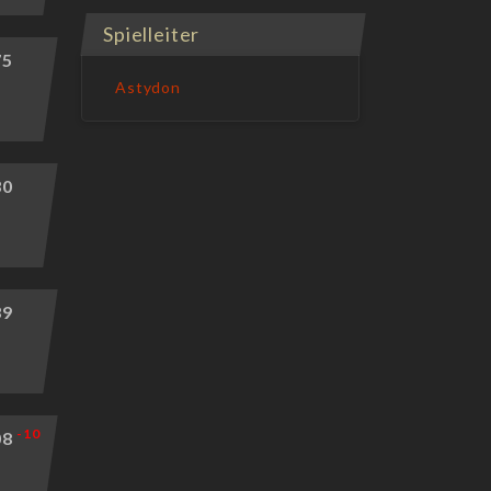
Spielleiter
75
Astydon
30
39
-10
08