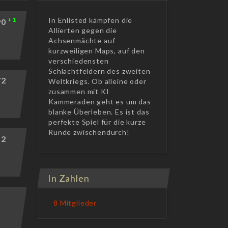
+1
In Enlisted kämpfen die
90
Allierten gegen die
Achsenmächte auf
kurzweiligen Maps, auf den
verschiedensten
Schlachtfeldern des zweiten
72
Weltkriegs. Ob alleine oder
zusammen mit KI
Kammeraden geht es um das
blanke Überleben. Es ist das
perfekte Spiel für die kurze
Runde zwischendurch!
52
In Zahlen
1
8 Mitglieder