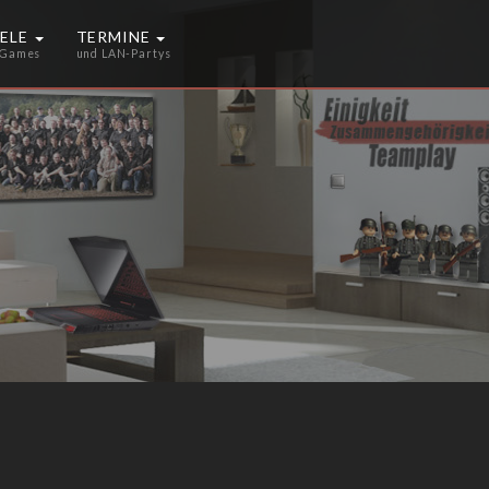
IELE
TERMINE
 Games
und LAN-Partys