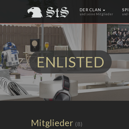
DER CLAN
SP
und seine Mitglieder
und
ENLISTED
Mitglieder
(8)