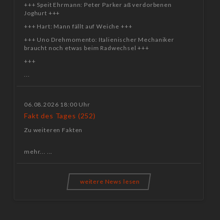
+++ Speit Ehrmann: Peter Parker aß verdorbenen
Joghurt +++
+++ Hart: Mann fällt auf Weiche +++
+++ Uno Drehmomento: Italienischer Mechaniker
braucht noch etwas beim Radwechsel +++
+++
...
06.08.2026 18:00 Uhr
Fakt des Tages (252)
Zu weiteren Fakten
mehr... ...
weitere News lesen