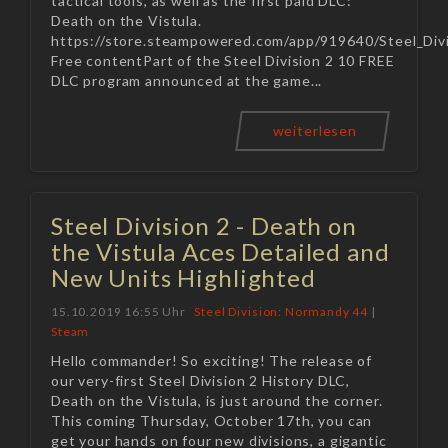
tactical tools, as well as the first paid DLC:
Death on the Vistula.
https://store.steampowered.com/app/919640/Steel_Divi
Free contentPart of the Steel Division 2 10 FREE
DLC program announced at the game...
weiterlesen
Steel Division 2 - Death on
the Vistula Aces Detailed and
New Units Highlighted
15.10.2019 16:55 Uhr
Steel Division: Normandy 44
|
Steam
Hello commander! So exciting! The release of
our very-first Steel Division 2 History DLC,
Death on the Vistula, is just around the corner.
This coming Thursday, October 17th, you can
get your hands on four new divisions, a gigantic