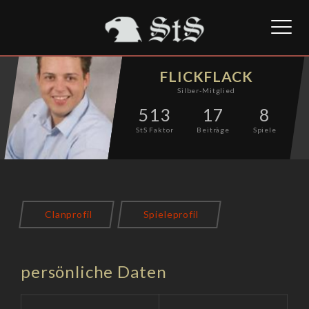
Toggl
naviga
FLICKFLACK
Silber-Mitglied
513
17
8
StS Faktor
Beiträge
Spiele
Clanprofil
Spieleprofil
persönliche Daten