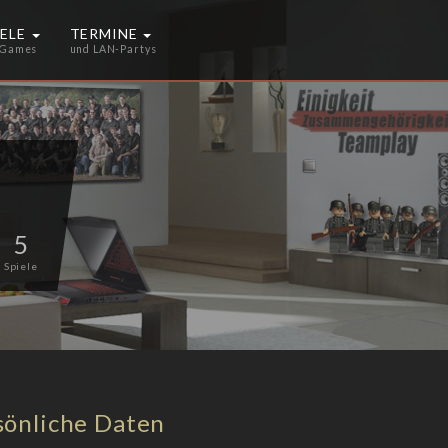
IELE
TERMINE
 Games
und LAN-Partys
5
Spiele
sönliche Daten