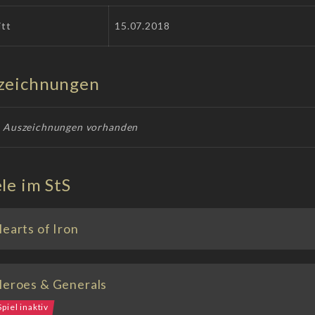
itt
15.07.2018
zeichnungen
e Auszeichnungen vorhanden
le im StS
earts of Iron
eroes & Generals
Spiel inaktiv