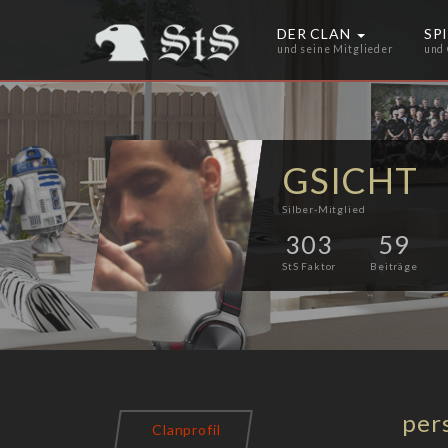
DER CLAN
SP
und seine Mitglieder
und
GSICHT
Silber-Mitglied
303
59
StS Faktor
Beiträge
per
Clanprofil