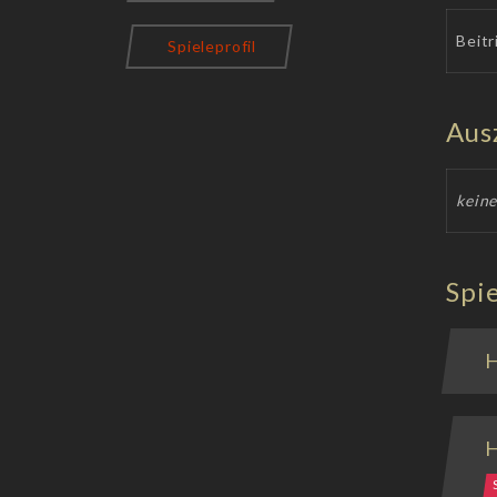
Beitr
Spieleprofil
Aus
kein
Spie
H
H