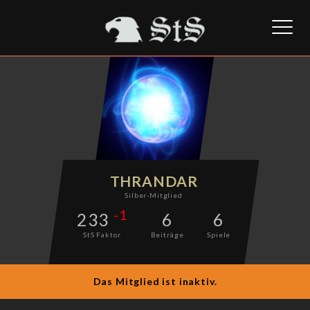
Toggl
naviga
THRANDAR
Silber-Mitglied
-1
233
6
6
StS Faktor
Beiträge
Spiele
Das Mitglied ist inaktiv.