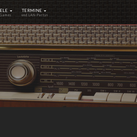
IELE
TERMINE
 Games
und LAN-Partys