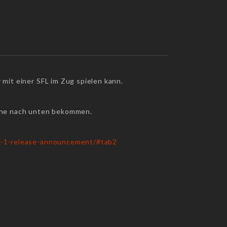
it einer SFL im Zug spielen kann.
one nach unten bekommen.
9-1-release-announcement/#tab2