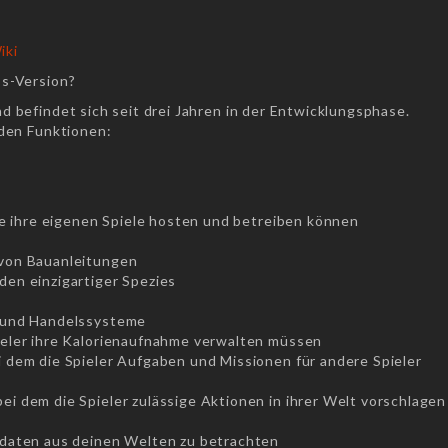
iki
ss-Version?
nd befindet sich seit drei Jahren in der Entwicklungsphase.
nden Funktionen:
ese ihre eigenen Spiele hosten und betreiben können
 von Bauanleitungen
den einzigartiger Spezies
- und Handelssysteme
ieler ihre Kalorienaufnahme verwalten müssen
 dem die Spieler Aufgaben und Missionen für andere Spieler
i dem die Spieler zulässige Aktionen in ihrer Welt vorschlagen
sdaten aus deinen Welten zu betrachten