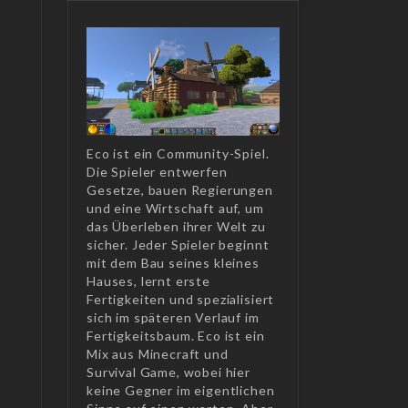
Eco ist ein Community-Spiel.
Die Spieler entwerfen
Gesetze, bauen Regierungen
und eine Wirtschaft auf, um
das Überleben ihrer Welt zu
sicher. Jeder Spieler beginnt
mit dem Bau seines kleines
Hauses, lernt erste
Fertigkeiten und spezialisiert
sich im späteren Verlauf im
Fertigkeitsbaum. Eco ist ein
Mix aus Minecraft und
Survival Game, wobei hier
keine Gegner im eigentlichen