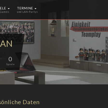
IELE
TERMINE
 Games
und LAN-Partys
IAN
0
Spiele
sönliche Daten