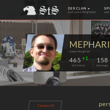
DER CLAN
SP
und seine Mitglieder
und
MEPHAR
Silber-Mitglied
+1
465
158
StS Faktor
Beiträge
per
Clanprofil