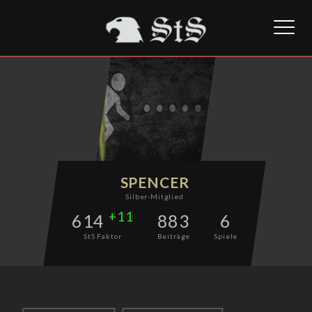
Toggl
naviga
SPENCER
Silber-Mitglied
+11
614
883
6
StS Faktor
Beiträge
Spiele