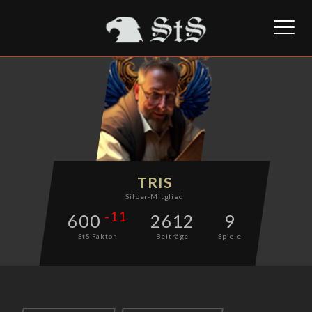
Toggl
naviga
TRIS
Silber-Mitglied
-11
600
2612
9
StS Faktor
Beiträge
Spiele