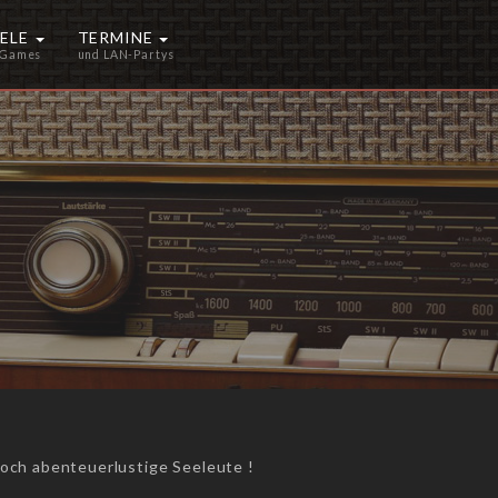
IELE
TERMINE
 Games
und LAN-Partys
noch abenteuerlustige Seeleute !