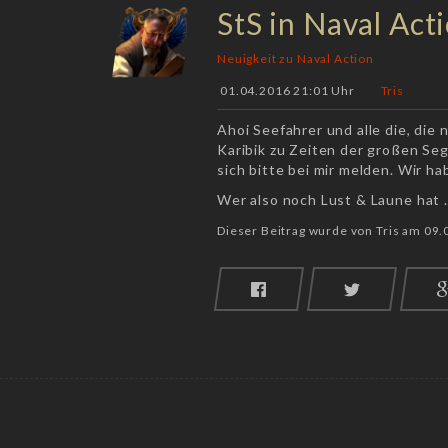
StS in Naval Act
Neuigkeit zu Naval Action
01.04.2016 21:01 Uhr
Tris
Ahoi Seefahrer und alle die, die
Karibik zu Zeiten der großen Se
sich bitte bei mir melden. Wir h
Wer also noch Lust & Laune hat ..
Dieser Beitrag wurde von Tris am 09.