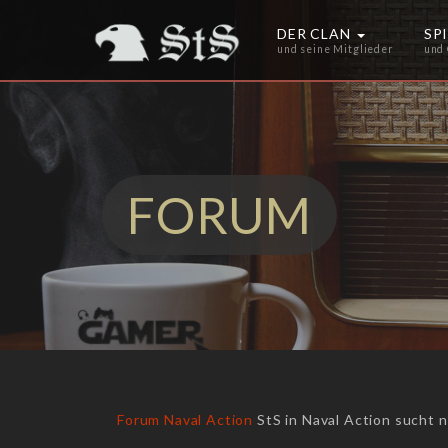
DER CLAN
SP
und seine Mitglieder
und
FORUM
Forum
Naval Action
StS in Naval Action sucht 