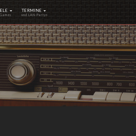
IELE
TERMINE
 Games
und LAN-Partys