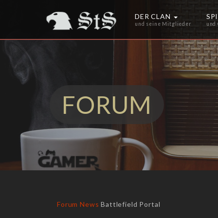
DER CLAN
SP
und seine Mitglieder
und
FORUM
Forum
News
Battlefield Portal