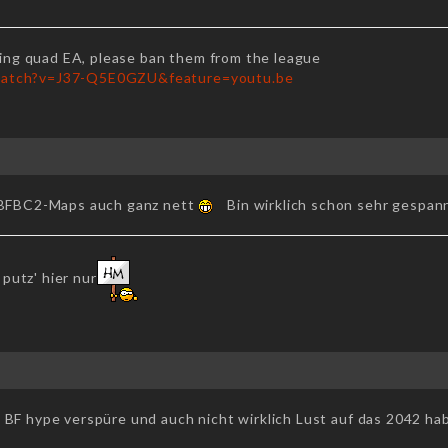
lying quad EA, please ban them from the league
watch?v=J37-Q5E0GZU&feature=youtu.be
f BFBC2-Maps auch ganz nett
Bin wirklich schon sehr gespan
 putz' hier nur
 BF hype verspüre und auch nicht wirklich Lust auf das 2042 ha