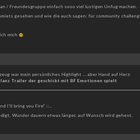
an / Freundesgruppe einfach sooo viel lustigen Unfug machen.
smiets gesehen und wie die auch sagen: für community challenge
 ich mich
eug war mein persönliches Highlight ... aber Hand auf Herz:
glanz Trailer der geschickt mit BF Emotionen spielt
nd I'll bring you Fire" ::..
edigt, Wunder dauern etwas länger, auf Wunsch wird gehext.