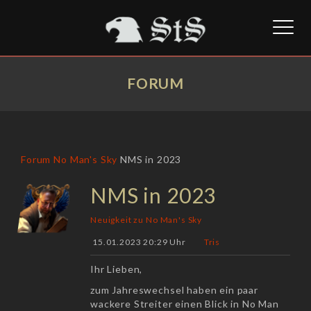
Toggl
naviga
FORUM
Forum
No Man's Sky
NMS in 2023
NMS in 2023
Neuigkeit zu No Man's Sky
15.01.2023 20:29 Uhr
Tris
Ihr Lieben,
zum Jahreswechsel haben ein paar
wackere Streiter einen Blick in No Man