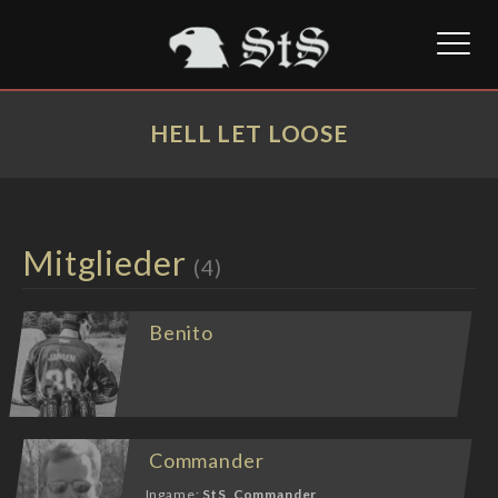
Toggl
naviga
HELL LET LOOSE
Mitglieder
(4)
Benito
Commander
Ingame:
StS_Commander