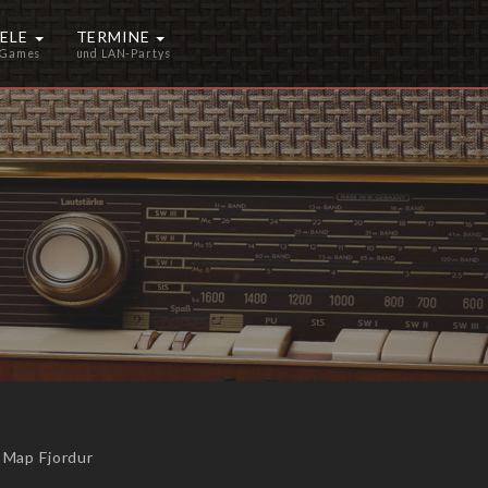
IELE
TERMINE
 Games
und LAN-Partys
 Map Fjordur